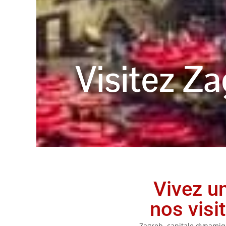
Visitez Z
Vivez u
nos visi
Zagreb, capitale dynamiqu