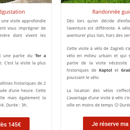
égustation
Randonnée guid
e une visite approfondie
Dès lors qu’on décide d’enfo
ent vous imprégner de
l’aventure est différente. A vé
anière dont vivent les
aventurer plus loin, hors des se
Cette visite à vélo de Zagreb s
 une partie du
‘fer a
vélo en milieu urbain et qui
. C’est la visite la plus
partie de la visite nécessit
historiques de
Kaptol
et
Gra
poussant le vélo.
collines historiques de 2
quée d’une heure. Cette
La location des vélos s’effe
ille mais également la
L’avantage d’une visite à vélo c
ié. Durée : 3h.
ville en moins de temps 🙂 Duré
Je réserve ma 
dès 145€