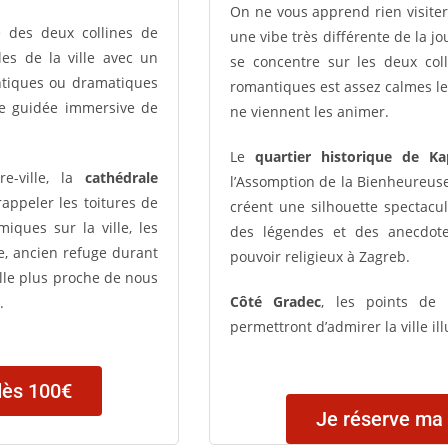
On ne vous apprend rien visiter
 des deux collines de
une vibe très différente de la j
es de la ville avec un
se concentre sur les deux col
antiques ou dramatiques
romantiques est assez calmes le 
ite guidée immersive de
ne viennent les animer.
Le
quartier historique de Ka
re-ville, la
cathédrale
l’Assomption de la Bienheureuse
rappeler les toitures de
créent une silhouette spectacul
ques sur la ville, les
des légendes et des anecdote
ue, ancien refuge durant
pouvoir religieux à Zagreb.
lle plus proche de nous
Côté Gradec
, les points de
h.
permettront d’admirer la ville i
dès 100€
Je réserve ma 