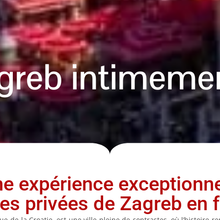
agreb intimemen
ne expérience exceptionne
tes privées de Zagreb en f
e de la Croatie, est une ville pleine de contrastes, où l’histoire r