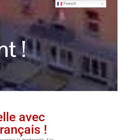
French
t !
lle avec
rançais !
encontre la modernité. Ses