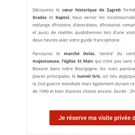
Découvrez le
cœur historique de Zagreb
formé
Gradec
et
Kaptol.
Vous verrez les incontournabl
mélange d’histoire, d’anecdotes, d’histoires rom
et aussi de réalités quotidiennes lors d’une vis
deux heures avec votre guide francophone.
Parcourez le
marché Dolac
, ‘ventre’ du cent
majestueuse, l’église St Marc
qui n’est pas sans 
Beaune dans notre Bourgogne, les vues panorami
places principales, le
tunnel Gric
, un lieu atypiq
la 2nd guerre mondiale mais également durant ce
de 1990 et bien d’autres choses encore.
Durée : 2
Je réserve ma visite privée 