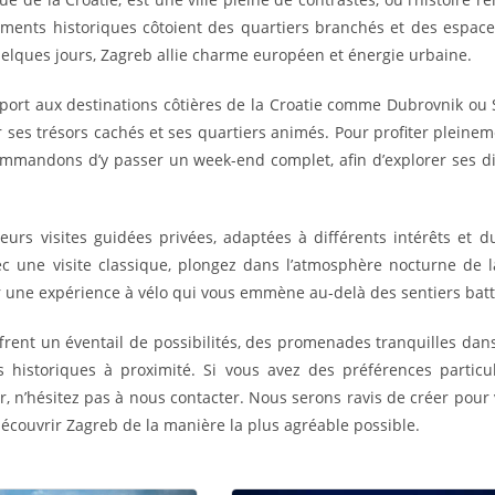
ents historiques côtoient des quartiers branchés et des espaces 
lques jours, Zagreb allie charme européen et énergie urbaine.
port aux destinations côtières de la Croatie comme Dubrovnik ou S
r ses trésors cachés et ses quartiers animés. Pour profiter pleineme
commandons d’y passer un week-end complet, afin d’explorer ses dif
eurs visites guidées privées, adaptées à différents intérêts et 
c une visite classique, plongez dans l’atmosphère nocturne de la
r une expérience à vélo qui vous emmène au-delà des sentiers batt
frent un éventail de possibilités, des promenades tranquilles dan
s historiques à proximité. Si vous avez des préférences partic
r, n’hésitez pas à nous contacter. Nous serons ravis de créer pour 
écouvrir Zagreb de la manière la plus agréable possible.