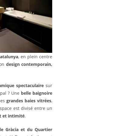
Catalunya
, en plein centre
son
design contemporain,
mique spectaculaire
sur
ipal ? Une
belle baignoire
ses
grandes baies vitrées
,
space est divisé entre un
t et intimité
.
e Gràcia et du Quartier