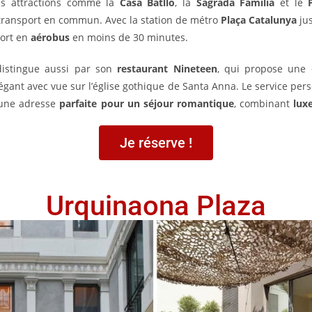
les attractions comme la
Casa Batlló
, la
Sagrada Familia
et le
 transport en commun. Avec la station de métro
Plaça Catalunya
jus
port en
aérobus
en moins de 30 minutes.
istingue aussi par son
restaurant Nineteen
, qui propose une 
égant avec vue sur l’église gothique de Santa Anna. Le service perso
l une adresse
parfaite pour un séjour romantique
, combinant
lux
Je réserve !
Urquinaona Plaza