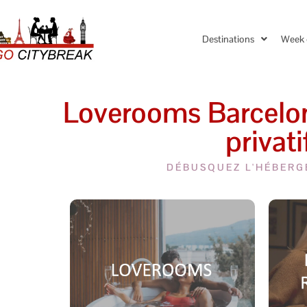
Destinations
Week 
Loverooms Barcelon
privat
DÉBUSQUEZ L'HÉBERG