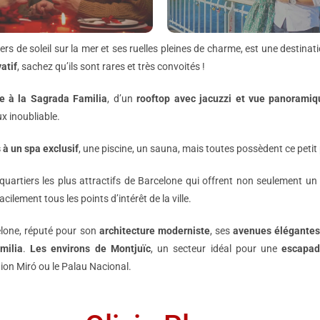
rs de soleil sur la mer et ses ruelles pleines de charme, est une destin
vatif
, sachez qu’ils sont rares et très convoités !
ce à la Sagrada Familia
, d’un
rooftop avec jacuzzi et vue panoramiq
x inoubliable.
 à un spa exclusif
, une piscine, un sauna, mais toutes possèdent ce peti
quartiers les plus attractifs de Barcelone qui offrent non seulement u
cilement tous les points d’intérêt de la ville.
elone, réputé pour son
architecture moderniste
, ses
avenues élégante
milia
.
Les environs de Montjuïc
, un secteur idéal pour une
escapad
on Miró ou le Palau Nacional.