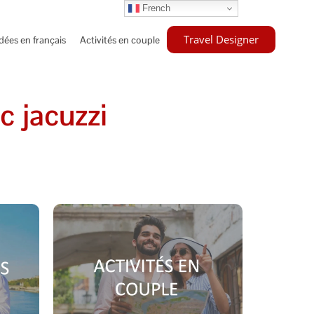
French
Travel Designer
idées en français
Activités en couple
 jacuzzi
E