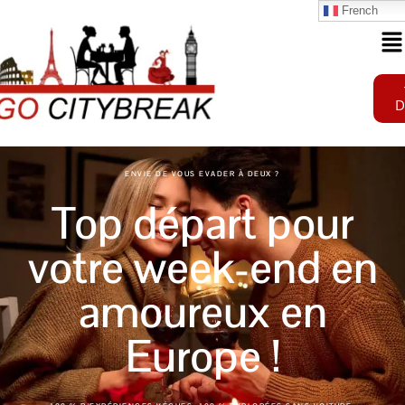
French
D
ENVIE DE VOUS EVADER À DEUX ?
Top départ pour
votre week-end en
amoureux en
Europe !