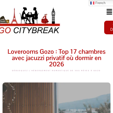
French
D
Loverooms Gozo : Top 17 chambres
avec jacuzzi privatif où dormir en
2026
DÉBUSQUEZ L'HÉBERGEMENT ROMANTIQUE DE VOS RÊVES À GOZO