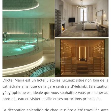
L’Hôtel Maria est un hôtel 5 étoiles luxueux situé non loin de la
cathédrale ainsi que de la gare centrale d’Helsinki. Sa situation
géographique est idéale que vous souhaitiez vous promener au
bord de l’eau ou visiter la ville et ses attractions principales.
La décoration splendide de chaque pièce a été travaillée avec