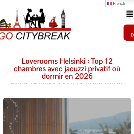
French
D
Loverooms Helsinki : Top 12
chambres avec jacuzzi privatif où
dormir en 2026
DÉBUSQUEZ L'HÉBERGEMENT ROMANTIQUE DE VOS RÊVES À HELSINKI