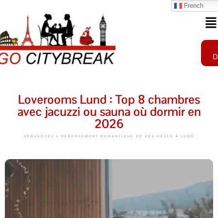
French
D
Loverooms Lund : Top 8 chambres
avec jacuzzi ou sauna où dormir en
2026
DÉBUSQUEZ L'HÉBERGEMENT ROMANTIQUE DE VOS RÊVES À LUND