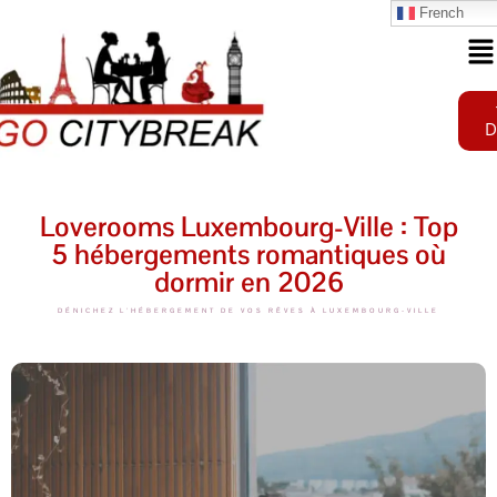
French
D
Loverooms Luxembourg-Ville : Top
5 hébergements romantiques où
dormir en 2026
DÉNICHEZ L'HÉBERGEMENT DE VOS RÊVES À LUXEMBOURG-VILLE