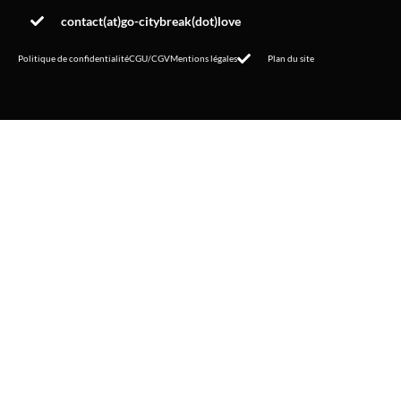
contact(at)go-citybreak(dot)love
Politique de confidentialité
CGU/CGV
Mentions légales
Plan du site