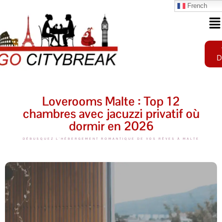
French
D
Loverooms Malte : Top 12
chambres avec jacuzzi privatif où
dormir en 2026
DÉBUSQUEZ L'HÉBERGEMENT ROMANTIQUE DE VOS RÊVES À MALTE