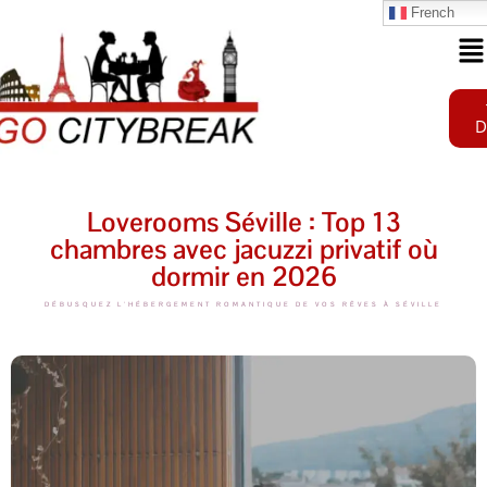
French
D
Loverooms Séville : Top 13
chambres avec jacuzzi privatif où
dormir en 2026
DÉBUSQUEZ L'HÉBERGEMENT ROMANTIQUE DE VOS RÊVES À SÉVILLE