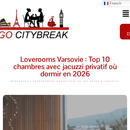
French
D
Loverooms Varsovie : Top 10
chambres avec jacuzzi privatif où
dormir en 2026
DÉBUSQUEZ L'HÉBERGEMENT ROMANTIQUE DE VOS RÊVES À VARSOVIE