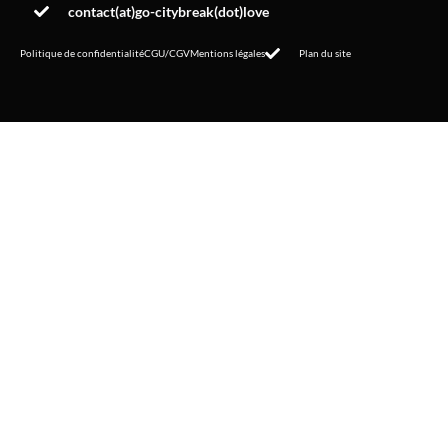
contact(at)go-citybreak(dot)love
Politique de confidentialité
CGU/CGV
Mentions légales
Plan du site