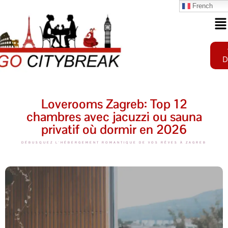
French
D
Loverooms Zagreb: Top 12
chambres avec jacuzzi ou sauna
privatif où dormir en 2026
DÉBUSQUEZ L'HÉBERGEMENT ROMANTIQUE DE VOS RÊVES À ZAGREB