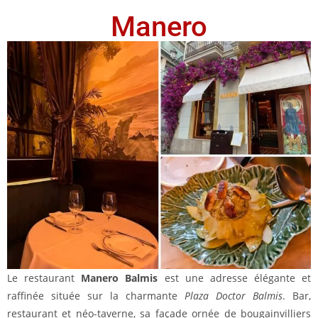
Manero
Le restaurant
Manero Balmis
est une adresse élégante et
raffinée située sur la charmante
Plaza Doctor Balmis
. Bar,
restaurant et néo-taverne, sa façade ornée de bougainvilliers