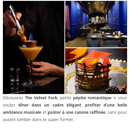
Découvrez
The Velvet Fork
, petite
pépite romantique
si vous
voulez
dîner dans un cadre élégant
,
profiter d’une belle
ambiance musicale
et
goûter à une cuisine raffinée
, sans pour
autant tomber dans le super formel.