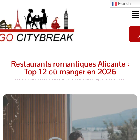
French
D
Restaurants romantiques Alicante :
Top 12 où manger en 2026
FAITES VOUS PLAISIR LORS D'UN DINER ROMANTIQUE À ALICANTE