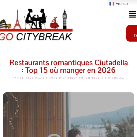
French
D
Restaurants romantiques Ciutadella
: Top 15 où manger en 2026
FAITES VOUS PLAISIR LORS D'UN DINER ROMANTIQUE À CIUTADELLA