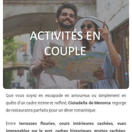
Que vous soyez en escapade en amoureux ou simplement en
quête d’un cadre intime et raffiné,
Ciutadella de Menorca
regorge
de restaurants parfaits pour un dîner romantique.
Entre
terrasses fleuries
,
cours intérieures cachées
,
vues
imprenables sur le port
,
cadres historiques
,
grott
es cachées
,