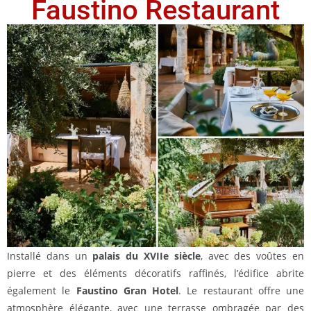
Faustino Restaurant
Installé dans un
palais du XVIIe siècle
, avec des voûtes en
pierre et des éléments décoratifs raffinés, l’édifice abrite
également le
Faustino Gran Hotel
. Le restaurant offre une
atmosphère élégante, avec une terrasse ombragée par des