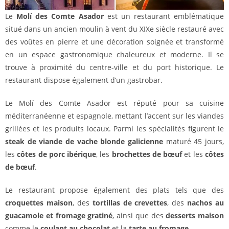
Le
Molí des Comte Asador
est un restaurant emblématique
situé dans un ancien moulin à vent du XIXe siècle restauré avec
des voûtes en pierre et une décoration soignée et transformé
en un espace gastronomique chaleureux et moderne. Il se
trouve à proximité du centre-ville et du port historique. Le
restaurant dispose également d’un gastrobar.
Le Molí des Comte Asador est réputé pour sa cuisine
méditerranéenne et espagnole, mettant l’accent sur les viandes
grillées et les produits locaux. Parmi les spécialités figurent le
steak de viande de vache blonde galicienne
maturé 45 jours,
les
côtes de porc ibérique
, les
brochettes de bœuf
et les
côtes
de bœuf
.
Le restaurant propose également des plats tels que des
croquettes maison
, des
tortillas de crevettes
, des
nachos au
guacamole et fromage gratiné
, ainsi que des
desserts maison
comme le
coulant au chocolat
et la
tarte au fromage
.