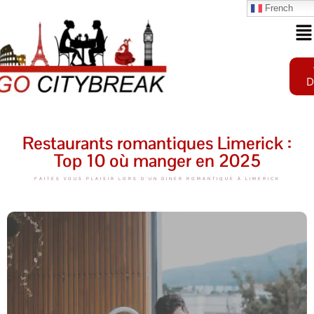
French
D
Restaurants romantiques Limerick :
Top 10 où manger en 2025
FAITES VOUS PLAISIR LORS D'UN DINER ROMANTIQUE À LIMERICK