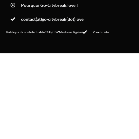
Pourquoi Go-Citybreak.love ?
contact(at)go-citybreak(dot)love
Politique de confidentialité
CGU/CGV
Mentions légales
Plan du site