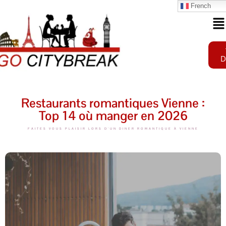
French
D
Restaurants romantiques Vienne :
Top 14 où manger en 2026
FAITES VOUS PLAISIR LORS D'UN DINER ROMANTIQUE À VIENNE