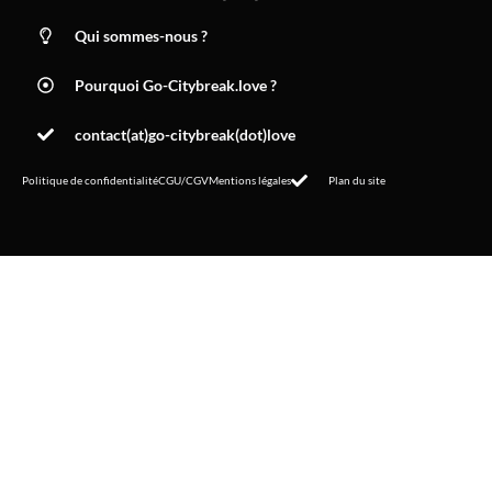
Qui sommes-nous ?
Pourquoi Go-Citybreak.love ?
contact(at)go-citybreak(dot)love
Politique de confidentialité
CGU/CGV
Mentions légales
Plan du site