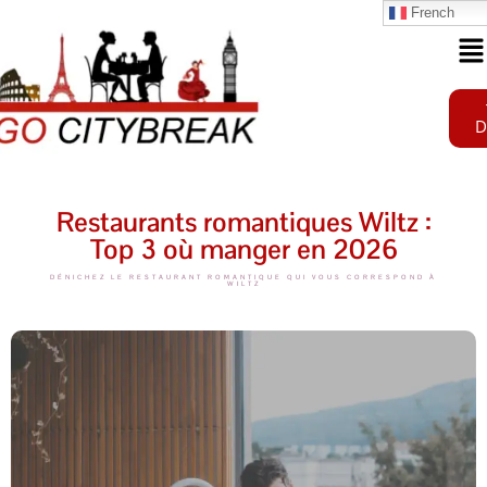
French
D
Restaurants romantiques Wiltz :
Top 3 où manger en 2026
DÉNICHEZ LE RESTAURANT ROMANTIQUE QUI VOUS CORRESPOND À
WILTZ